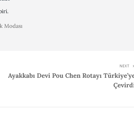
iri.
ak Modası
NEXT
Next
Ayakkabı Devi Pou Chen Rotayı Türkiye’y
Post
Çevird