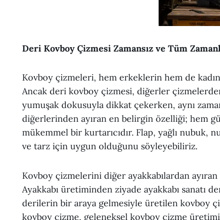
Deri Kovboy Çizmesi Zamansız ve Tüm Zamanl
Kovboy çizmeleri, hem erkeklerin hem de kadınl
Ancak deri kovboy çizmesi, diğerler çizmelerden f
yumuşak dokusuyla dikkat çekerken, aynı zaman
diğerlerinden ayıran en belirgin özelliği; hem 
mükemmel bir kurtarıcıdır. Flap, yağlı nubuk, n
ve tarz için uygun olduğunu söyleyebiliriz.
Kovboy çizmelerini diğer ayakkabılardan ayıran e
Ayakkabı üretiminden ziyade ayakkabı sanatı der
derilerin bir araya gelmesiyle üretilen kovboy ç
kovboy çizme, geleneksel kovboy çizme üretimin