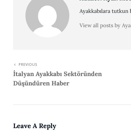
Ayakkabılara tutkun b
View all posts by Ay
PREVIOUS
Post
Previous
İtalyan Ayakkabı Sektöründen
Post
Navigation
Düşündüren Haber
Leave A Reply