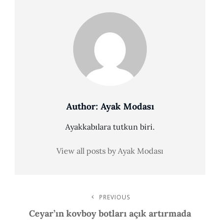
Author:
Ayak Modası
Ayakkabılara tutkun biri.
View all posts by Ayak Modası
Post
PREVIOUS
Previous
Post
Ceyar’ın kovboy botları açık artırmada
Navigation