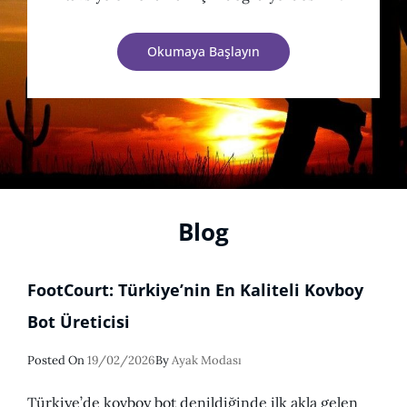
Okumaya Başlayın
Blog
FootCourt: Türkiye’nin En Kaliteli Kovboy
Bot Üreticisi
Posted
Posted On
19/02/2026
By
Ayak Modası
On
Türkiye’de kovboy bot denildiğinde ilk akla gelen