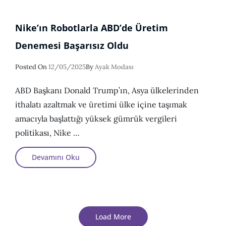
Ürünleri
Sağlık
Ve
Ekonomi
Nike’ın Robotlarla ABD’de Üretim
Için
Tehdit
Oluşturuyor!
Denemesi Başarısız Oldu
Posted
Posted On
12/05/2025
By
Ayak Modası
On
ABD Başkanı Donald Trump’ın, Asya ülkelerinden
ithalatı azaltmak ve üretimi ülke içine taşımak
amacıyla başlattığı yüksek gümrük vergileri
politikası, Nike …
Nike’ın
Devamını Oku
Robotlarla
ABD’de
Üretim
Denemesi
Başarısız
Oldu
Load More