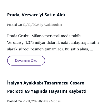
Başvurusu
Prada, Versace’yi Satın Aldı
Posted
Posted On
12/12/2025
By
Ayak Modası
On
Prada Grubu, Milano merkezli moda rakibi
Versace’yi 1.375 milyar dolarlık nakit anlaşmayla satın
alarak süreci resmen tamamladı. Bu satın alma, …
Prada,
Devamını Oku
Versace’yi
Satın
Aldı
İtalyan Ayakkabı Tasarımcısı Cesare
Paciotti 69 Yaşında Hayatını Kaybetti
Posted
Posted On
21/11/2025
By
Ayak Modası