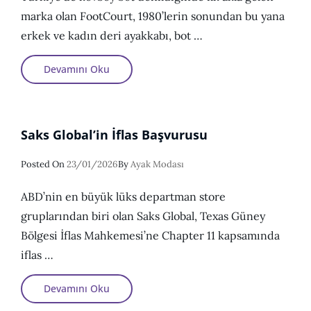
marka olan FootCourt, 1980’lerin sonundan bu yana
erkek ve kadın deri ayakkabı, bot …
FootCourt:
Devamını Oku
Türkiye’nin
En
Kaliteli
Kovboy
Bot
Üreticisi
Saks Global’in İflas Başvurusu
Posted
Posted On
23/01/2026
By
Ayak Modası
On
ABD’nin en büyük lüks departman store
gruplarından biri olan Saks Global, Texas Güney
Bölgesi İflas Mahkemesi’ne Chapter 11 kapsamında
iflas …
Saks
Devamını Oku
Global’in
İflas