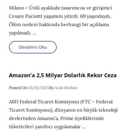
On
Milano – Ünlü ayakkabı tasarımcısı ve girişimci
Cesare Paciotti yaşamını yitirdi. 69 yaşındaydı.
Ölüm nedeni hakkında herhangi bir açıklama
yapılmadı. …
İtalyan
Devamını Oku
Ayakkabı
Tasarımcısı
Cesare
Paciotti
69
Yaşında
Amazon’a 2,5 Milyar Dolarlık Rekor Ceza
Hayatını
Kaybetti
Posted
Posted On
13/10/2025
By
Ayak Modası
On
ABD Federal Ticaret Komisyonu (FTC – Federal
Ticaret Komisyonu), dünyanın en büyük teknoloji
devlerinden Amazon’a, Prime üyeliklerinde
tüketicileri yanıltıcı uygulamalar …