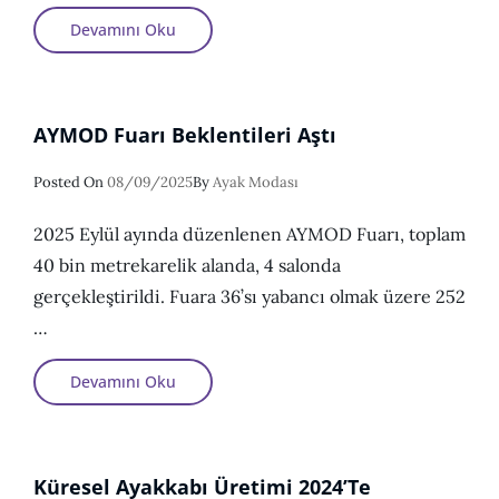
Amazon’a
Devamını Oku
2,5
Milyar
Dolarlık
Rekor
Ceza
AYMOD Fuarı Beklentileri Aştı
Posted
Posted On
08/09/2025
By
Ayak Modası
On
2025 Eylül ayında düzenlenen AYMOD Fuarı, toplam
40 bin metrekarelik alanda, 4 salonda
gerçekleştirildi. Fuara 36’sı yabancı olmak üzere 252
…
AYMOD
Devamını Oku
Fuarı
Beklentileri
Aştı
Küresel Ayakkabı Üretimi 2024’te