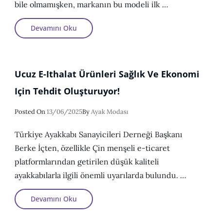
bile olmamışken, markanın bu modeli ilk …
Nike
Devamını Oku
Günlük
Ayakkabı
Satışına
Başlıyor
Ucuz E-Ithalat Ürünleri Sağlık Ve Ekonomi
Için Tehdit Oluşturuyor!
Posted
Posted On
13/06/2025
By
Ayak Modası
On
Türkiye Ayakkabı Sanayicileri Derneği Başkanı
Berke İçten, özellikle Çin menşeli e-ticaret
platformlarından getirilen düşük kaliteli
ayakkabılarla ilgili önemli uyarılarda bulundu. …
Ucuz
Devamını Oku
E-
Ithalat