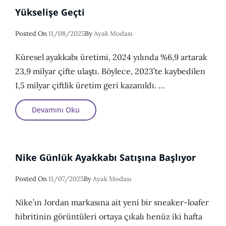
Yükselişe Geçti
Posted
Posted On
11/08/2025
By
Ayak Modası
On
Küresel ayakkabı üretimi, 2024 yılında %6,9 artarak
23,9 milyar çifte ulaştı. Böylece, 2023’te kaybedilen
1,5 milyar çiftlik üretim geri kazanıldı. …
Küresel
Devamını Oku
Ayakkabı
Üretimi
2024’te
Yükselişe
Geçti
Nike Günlük Ayakkabı Satışına Başlıyor
Posted
Posted On
11/07/2025
By
Ayak Modası
On
Nike’ın Jordan markasına ait yeni bir sneaker-loafer
hibritinin görüntüleri ortaya çıkalı henüz iki hafta