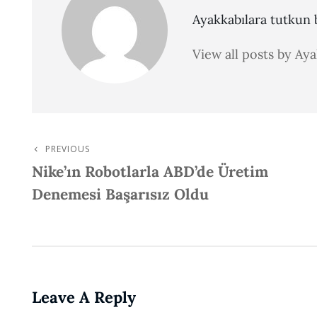
Ayakkabılara tutkun b
View all posts by Ay
PREVIOUS
Post
Previous
Nike’ın Robotlarla ABD’de Üretim
Post
Navigation
Denemesi Başarısız Oldu
Leave A Reply