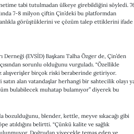
netime tabi tutulmadan ülkeye girebildiğini söyledi. 7
ılında 7-8 milyon çiftin Çin’deki bu platformdan
lıkla görüştüklerini ve çözüm talep ettiklerini ifade
arı Derneği (EVSİD) Başkanı Talha Özger de, Çin’den
 açısından sorunlu olduğunu vurguladı. “Özellikle
alışverişler birçok riski beraberinde getiriyor.
atın alan vatandaşlar herhangi bir sahtecilik olayı y
özüm bulabilecek muhatap bulamıyor” diyerek bu
da bozulduğunu, blender, kettle, meyve sıkacağı gibi
atıldığını belirtti. “Çünkü kalite ve sağlık
m bulunmuyor. Doğrudan yiyecekle temas eden ve