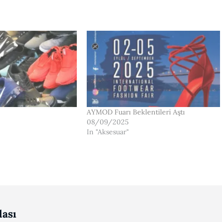
AYMOD Fuarı Beklentileri Aştı
08/09/2025
In "Aksesuar"
ası