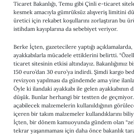
Ticaret Bakanlığı, Temu gibi Çinli e-ticaret sit
kesmek amacıyla gümrüksüz alışveriş limitini dü
üretici için rekabet koşullarını zorlaştıran bu 
istihdam kayıplarına da sebebiyet veriyor.
Berke İçten, gazetecilere yaptığı açıklamalarda
ayakkabılarla mücadele ettiklerini belirtti. “Öz
ticaret sitesinin etkisi altındayız. Bakanlığımız 
150 euro’dan 30 euro’ya indirdi. Şimdi kargo be
revizyon yapılması da gündemde ama yine ilanla
Öyle ki ilandaki ayakkabı ile gelen ayakkabının d
düşük. Bunlar herhangi bir testten de geçmiyor. 
açabilecek malzemelerin kullanıldığının görüle
içeren bir takım malzemeler kullandıklarını biliy
İçten, bir dönem kamuoyunda gündem olan “zehirl
tekrar yaşanmaması için daha önce bakanlık tar