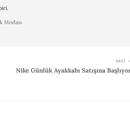
iri.
ak Modası
NEXT
Next
Nike Günlük Ayakkabı Satışına Başlıyo
Post