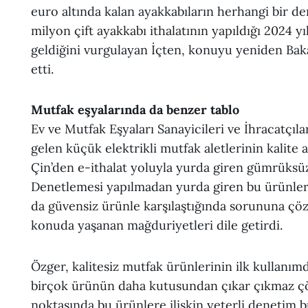
euro altında kalan ayakkabıların herhangi bir de
milyon çift ayakkabı ithalatının yapıldığı 2024 y
geldiğini vurgulayan İçten, konuyu yeniden Bakan
etti.
Mutfak eşyalarında da benzer tablo
Ev ve Mutfak Eşyaları Sanayicileri ve İhracatçıl
gelen küçük elektrikli mutfak aletlerinin kalite
Çin’den e-ithalat yoluyla yurda giren gümrüksüz 
Denetlemesi yapılmadan yurda giren bu ürünleri s
da güvensiz ürünle karşılaştığında sorununa ç
konuda yaşanan mağduriyetleri dile getirdi.
Özger, kalitesiz mutfak ürünlerinin ilk kullanım
birçok ürünün daha kutusundan çıkar çıkmaz çöpe 
noktasında bu ürünlere ilişkin yeterli deneti