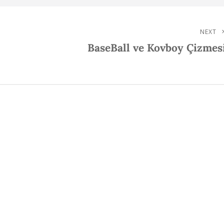
NEXT
Next
BaseBall ve Kovboy Çizmes
Post