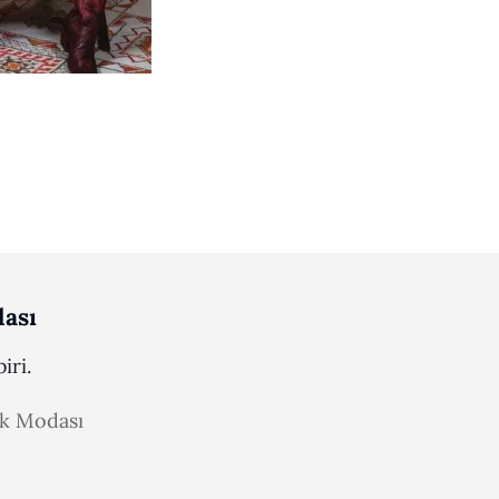
ası
iri.
ak Modası