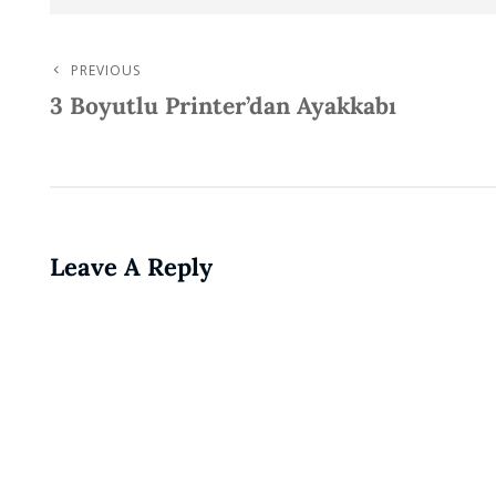
PREVIOUS
Post
Previous
3 Boyutlu Printer’dan Ayakkabı
Post
Navigation
Leave A Reply