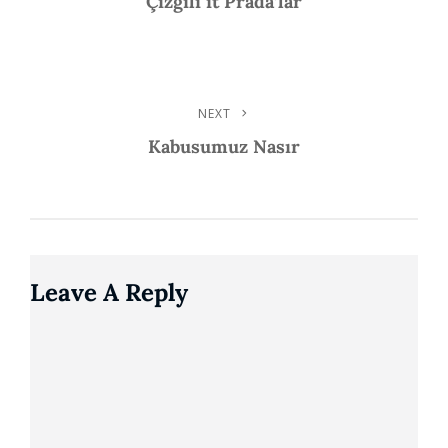
Çizgili it Prada’lar
Navigation
NEXT
Next
Post
Kabusumuz Nasır
Leave A Reply