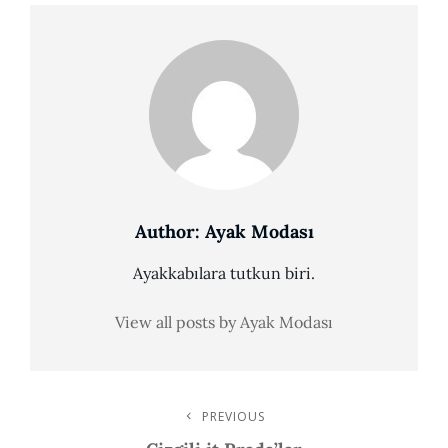
Author:
Ayak Modası
Ayakkabılara tutkun biri.
View all posts by Ayak Modası
Post
PREVIOUS
Previous
Post