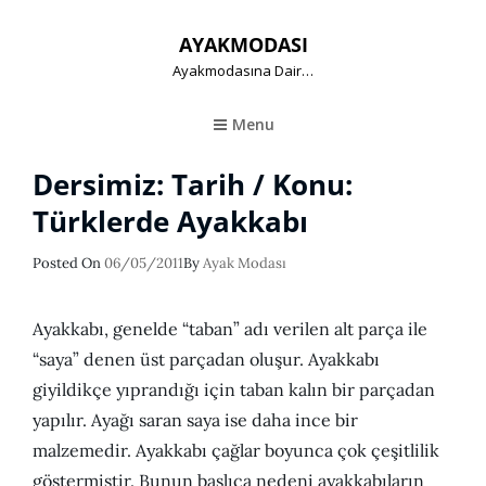
AYAKMODASI
Ayakmodasına Dair…
Menu
Dersimiz: Tarih / Konu:
Türklerde Ayakkabı
Posted
Posted On
06/05/2011
By
Ayak Modası
On
Ayakkabı, genelde “taban” adı verilen alt parça ile
“saya” denen üst parçadan oluşur. Ayakkabı
giyildikçe yıprandığı için taban kalın bir parçadan
yapılır. Ayağı saran saya ise daha ince bir
malzemedir. Ayakkabı çağlar boyunca çok çeşitlilik
göstermiştir. Bunun başlıca nedeni ayakkabıların