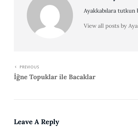
Ayakkabılara tutkun b
View all posts by Ay
PREVIOUS
Post
Previous
İğne Topuklar ile Bacaklar
Post
Navigation
Leave A Reply