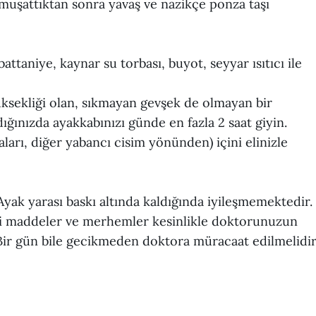
umuşattıktan sonra yavaş ve nazikçe ponza taşı
attaniye, kaynar su torbası, buyot, seyyar ısıtıcı ile
ksekliği olan, sıkmayan gevşek de olmayan bir
dığınızda ayakkabınızı günde en fazla 2 saat giyin.
ları, diğer yabancı cisim yönünden) içini elinizle
yak yarası baskı altında kaldığında iyileşmemektedir.
bi maddeler ve merhemler kesinlikle doktorunuzun
Bir gün bile gecikmeden doktora müracaat edilmelidir