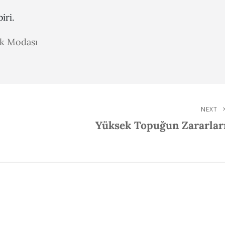
iri.
ak Modası
NEXT
Next
Yüksek Topuğun Zararlar
Post