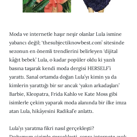
Moda ve internetle haşır neşir olanlar Lula ismine
yabancı değil; ‘thesubjectiknowbest.com’ sitesinde
sezonun en önemli trendlerini belirleyen ‘dijital
kâğıt bebek’ Lula, o kadar popüler oldu ki yazılı
basına taşarak kendi moda dergisi HERSELF’i
yarattı. Sanal ortamda doğan Lula’yı kimin ya da
kimlerin yarattığı bir sır ancak ‘yakın arkadaşları’
Barbie, Kleopatra, Frida Kahlo ve Kate Moss gibi
isimlerle çekim yaparak moda alanında bir ilke imza
atan Lula, hikâyesini Radikal’e anlattı.
Lula’yı yaratma fikri nasıl gerçekleşti?
Doğumum çizimle gerçekleşti, sonra internete ayak