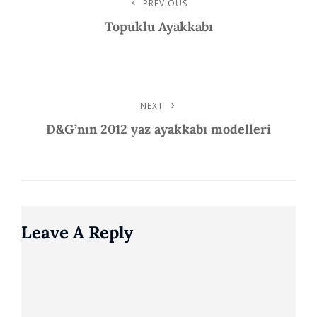
Post
PREVIOUS
Previous
Post
Topuklu Ayakkabı
Navigation
NEXT
Next
Post
D&G’nın 2012 yaz ayakkabı modelleri
Leave A Reply