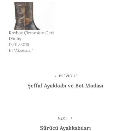
Kovboy Çizmesine Geri
Dönüş
17/11/2018
In "Aksesuar"
Post
PREVIOUS
Previous
Post
Şeffaf Ayakkabı ve Bot Modası
Navigation
NEXT
Next
Post
Sürücü Ayakkabıları