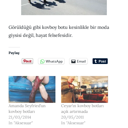
Görüldüğü gibi kovboy botu kesinlikle bir moda
giysisi değil, hayat felsefesidir.
Paylaş:
WhatsApp
Email
Amanda Seyfried’un
Ceyar’ın kovboy botları
kovboy botları
açık artırmada
21/03/2014
20/05/2011
In "Aksesuar"
In "Aksesuar"