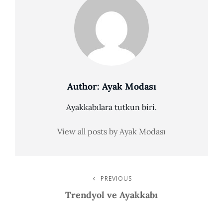
Author:
Ayak Modası
Ayakkabılara tutkun biri.
View all posts by Ayak Modası
Post
PREVIOUS
Previous
Post
Trendyol ve Ayakkabı
Navigation