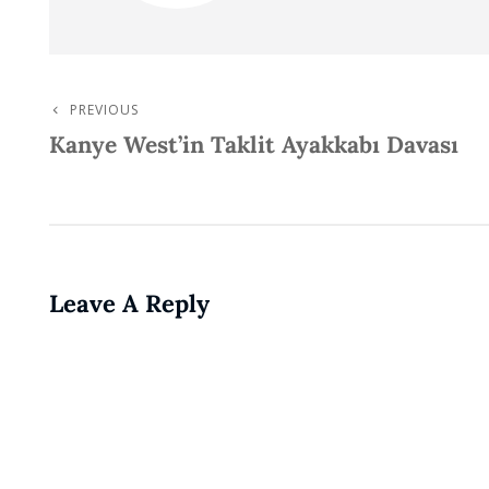
PREVIOUS
Post
Previous
Kanye West’in Taklit Ayakkabı Davası
Post
Navigation
Leave A Reply