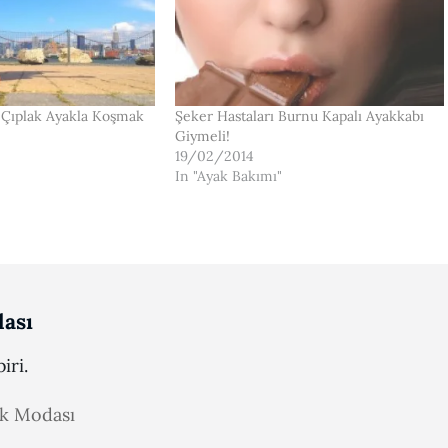
: Çıplak Ayakla Koşmak
Şeker Hastaları Burnu Kapalı Ayakkabı
Giymeli!
19/02/2014
In "Ayak Bakımı"
ası
iri.
ak Modası