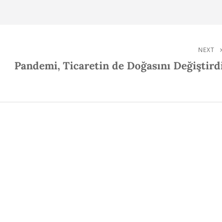
NEXT
Next
Pandemi, Ticaretin de Doğasını Değiştird
Post