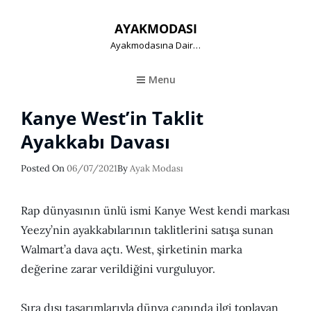
AYAKMODASI
Ayakmodasına Dair…
Menu
Kanye West’in Taklit
Ayakkabı Davası
Posted
Posted On
06/07/2021
By
Ayak Modası
On
Rap dünyasının ünlü ismi Kanye West kendi markası
Yeezy’nin ayakkabılarının taklitlerini satışa sunan
Walmart’a dava açtı. West, şirketinin marka
değerine zarar verildiğini vurguluyor.
Sıra dışı tasarımlarıyla dünya çapında ilgi toplayan