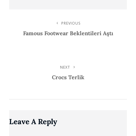
Post
PREVIOUS
Previous
Post
Famous Footwear Beklentileri Aştı
Navigation
NEXT
Next
Post
Crocs Terlik
Leave A Reply