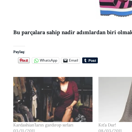
Bu parçalara sahip nadir adımlardan biri olmak
Paylaş:
WhatsApp
Email
Kardashian’ların gardırop sırları
Kıt’a Dur!
03/11/2011
08/03/2011