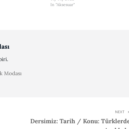
In "Aksesuar"
ası
iri.
ak Modası
NEXT
Next
Dersimiz: Tarih / Konu: Türklerd
Post