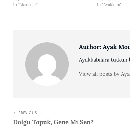
In "Aksesuar"
In "Ayakkabı"
Author:
Ayak Mod
Ayakkabılara tutkun b
View all posts by Ay
PREVIOUS
Post
Previous
Dolgu Topuk, Gene Mi Sen?
Post
Navigation