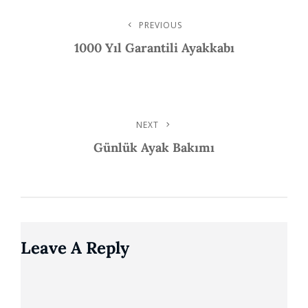
Post
PREVIOUS
Previous
Post
1000 Yıl Garantili Ayakkabı
Navigation
NEXT
Next
Post
Günlük Ayak Bakımı
Leave A Reply