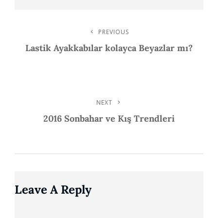
Post
PREVIOUS
Previous
Post
Lastik Ayakkabılar kolayca Beyazlar mı?
Navigation
NEXT
Next
Post
2016 Sonbahar ve Kış Trendleri
Leave A Reply