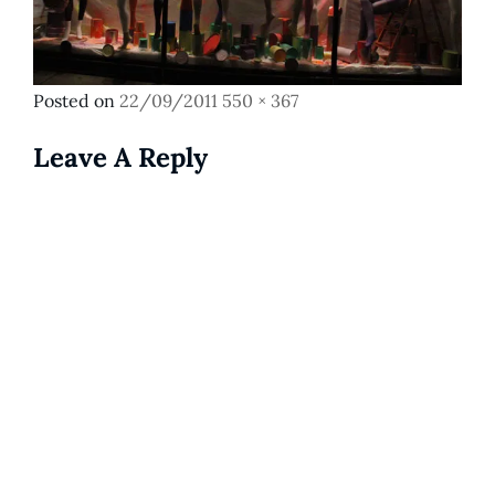
Posted
Full
Posted on
22/09/2011
550 × 367
on
size
Leave A Reply