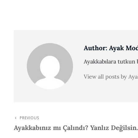
Author:
Ayak Mod
Ayakkabılara tutkun b
View all posts by Ay
PREVIOUS
Post
Previous
Ayakkabınız mı Çalındı? Yanlız Değilsi
Post
Navigation