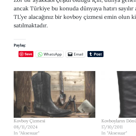
ancak Türkiye bu konuda dünyaya hatırı sayılır
TL’ye alacağınız bir kovboy çizmesi emin olun ki
satılmaktadır.
Paylaş:
WhatsApp
Email
Save
Kovboy Çizmesi
Kovboyların Dön
08/11/2024
17/10/2011
In "Aksesuar"
In "Aksesuar"