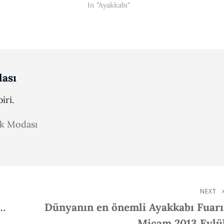
In "Ayakkabı"
ası
iri.
ak Modası
NEXT
Next
n…
Dünyanın en önemli Ayakkabı Fuarı
Post
Micam 2013 Eylü