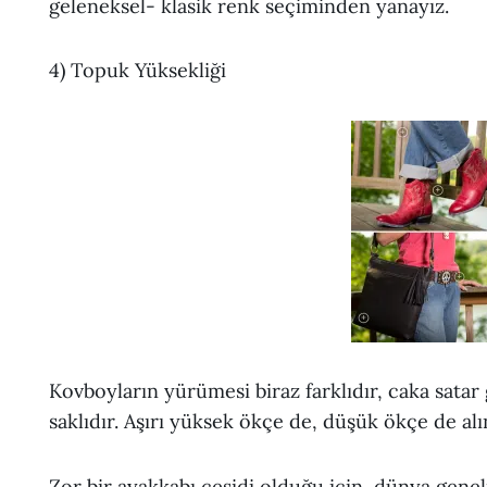
geleneksel- klasik renk seçiminden yanayız.
4) Topuk Yüksekliği
Kovboyların yürümesi biraz farklıdır, caka satar
saklıdır. Aşırı yüksek ökçe de, düşük ökçe de alınd
Zor bir ayakkabı çeşidi olduğu için, dünya gen