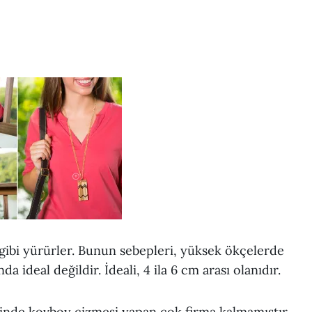
 gibi yürürler. Bunun sebepleri, yüksek ökçelerde
a ideal değildir. İdeali, 4 ila 6 cm arası olanıdır.
elinde kovboy çizmesi yapan çok firma kalmamıştır