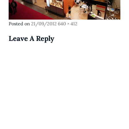
Posted
Full
Posted on
21/09/2012
640 × 412
on
size
Leave A Reply