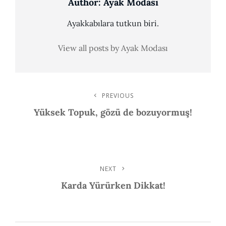
Author:
Ayak Modası
Ayakkabılara tutkun biri.
View all posts by Ayak Modası
Post
PREVIOUS
Previous
Post
Yüksek Topuk, gözü de bozuyormuş!
Navigation
NEXT
Next
Post
Karda Yürürken Dikkat!