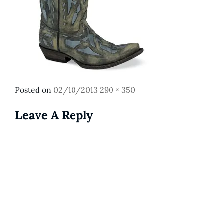
Posted
Full
Posted on
02/10/2013
290 × 350
on
size
Leave A Reply