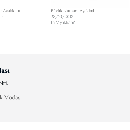
or Ayakkabı
Büyük Numara Ayakkabı
er
28/10/2012
In "Ayakkabı"
ası
iri.
ak Modası