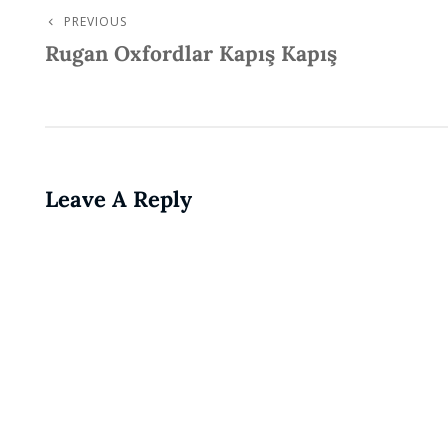
PREVIOUS
Post
Previous
Rugan Oxfordlar Kapış Kapış
Post
Navigation
Leave A Reply