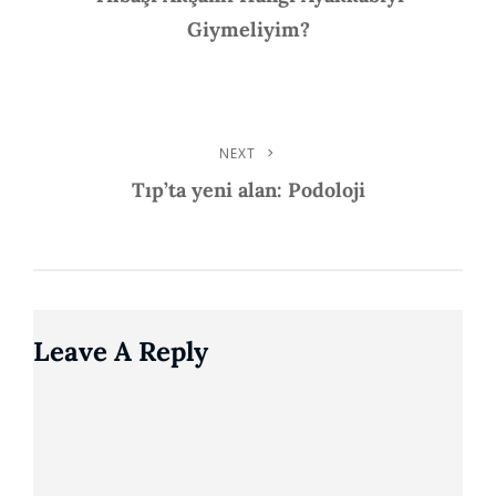
Navigation
Giymeliyim?
NEXT
Next
Post
Tıp’ta yeni alan: Podoloji
Leave A Reply