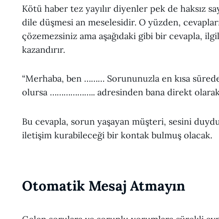
Kötü haber tez yayılır diyenler pek de haksız s
dile düşmesi an meselesidir. O yüzden, cevaplar
çözemezsiniz ama aşağıdaki gibi bir cevapla, ilgi
kazandırır.
“Merhaba, ben ……… Sorununuzla en kısa sürede il
olursa ……………….. adresinden bana direkt olarak e
Bu cevapla, sorun yaşayan müşteri, sesini duyd
iletişim kurabileceği bir kontak bulmuş olacak.
Otomatik Mesaj Atmayın