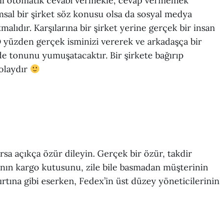
ynı otomatik cevabı vermekle, cevap vermemek
sal bir şirket söz konusu olsa da sosyal medya
tmalıdır. Karşılarına bir şirket yerine gerçek bir insan
O yüzden gerçek isminizi vererek ve arkadaşça bir
 de tonunu yumuşatacaktır. Bir şirkete bağırıp
olaydır
sa açıkça özür dileyin. Gerçek bir özür, takdir
nının kargo kutusunu, zile bile basmadan müşterinin
rtına gibi eserken, Fedex’in üst düzey yöneticilerinin