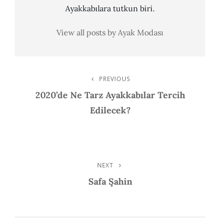
Ayakkabılara tutkun biri.
View all posts by Ayak Modası
Post
PREVIOUS
Previous
Post
2020’de Ne Tarz Ayakkabılar Tercih
Navigation
Edilecek?
NEXT
Next
Post
Safa Şahin