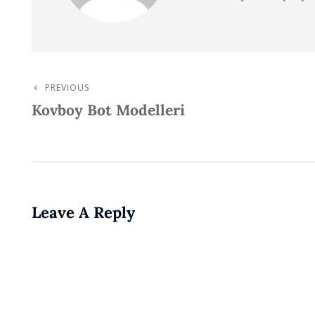
PREVIOUS
Post
Previous
Kovboy Bot Modelleri
Post
Navigation
Leave A Reply