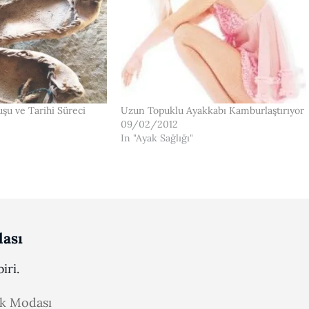
şu ve Tarihi Süreci
Uzun Topuklu Ayakkabı Kamburlaştırıyor
09/02/2012
In "Ayak Sağlığı"
ası
iri.
ak Modası