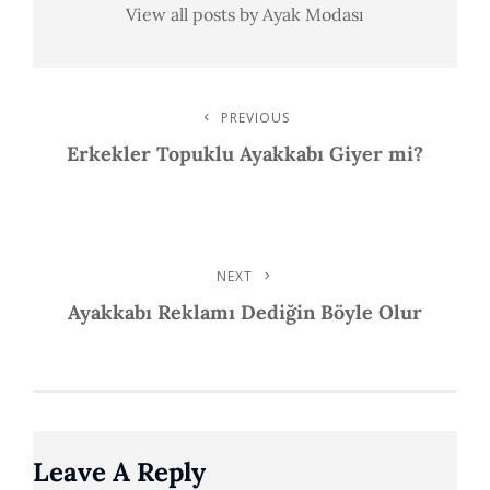
View all posts by Ayak Modası
Post
PREVIOUS
Previous
Post
Erkekler Topuklu Ayakkabı Giyer mi?
Navigation
NEXT
Next
Post
Ayakkabı Reklamı Dediğin Böyle Olur
Leave A Reply