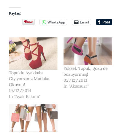
Paylaş:
WhatsApp
Email
Yüksek Topuk, gözü de
Topuklu Ayakkabı
bozuyormuş!
Giyiyorsanız Mutlaka
02/12/2013
Okuyun!
In "Aksesuar"
19/12/2014
In "Ayak Bakımı"