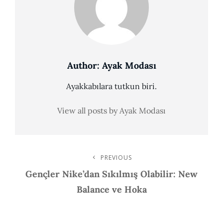
Author:
Ayak Modası
Ayakkabılara tutkun biri.
View all posts by Ayak Modası
Post
PREVIOUS
Previous
Post
Gençler Nike’dan Sıkılmış Olabilir: New
Navigation
Balance ve Hoka