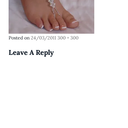
Posted
Full
Posted on
24/03/2011
300 × 300
on
size
Leave A Reply