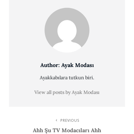
Author:
Ayak Modası
Ayakkabılara tutkun biri.
View all posts by Ayak Modası
Post
PREVIOUS
Previous
Post
Ahh Şu TV Modacıları Ahh