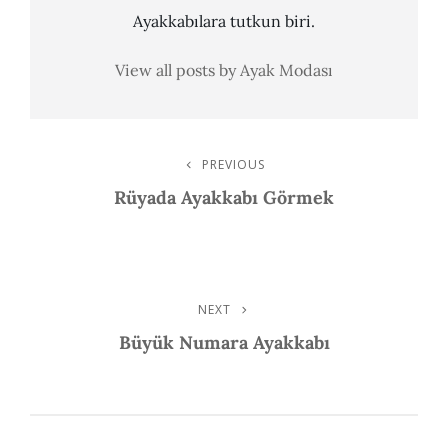
Ayakkabılara tutkun biri.
View all posts by Ayak Modası
Post
PREVIOUS
Previous
Post
Rüyada Ayakkabı Görmek
Navigation
NEXT
Next
Post
Büyük Numara Ayakkabı