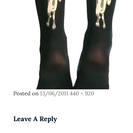
Posted
Full
Posted on
13/06/2011
440 × 920
on
size
Leave A Reply