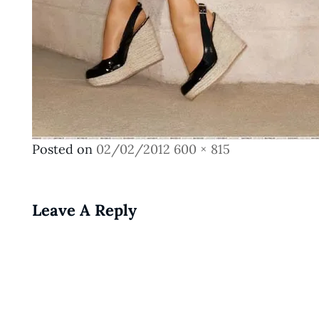
Posted
Full
Posted on
02/02/2012
600 × 815
on
size
Leave A Reply