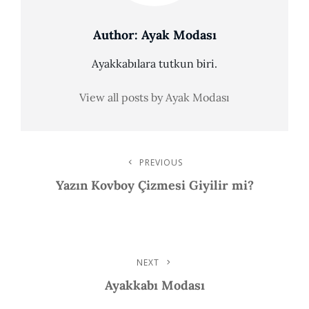
Author:
Ayak Modası
Ayakkabılara tutkun biri.
View all posts by Ayak Modası
Post
PREVIOUS
Previous
Post
Yazın Kovboy Çizmesi Giyilir mi?
Navigation
NEXT
Next
Post
Ayakkabı Modası